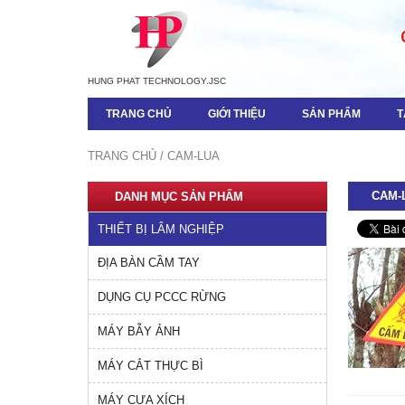
HUNG PHAT TECHNOLOGY.JSC
TRANG CHỦ
GIỚI THIỆU
SẢN PHẨM
T
TRANG CHỦ
CAM-LUA
CAM-
DANH MỤC SẢN PHẨM
THIẾT BỊ LÂM NGHIỆP
ĐỊA BÀN CẦM TAY
DỤNG CỤ PCCC RỪNG
MÁY BẪY ẢNH
MÁY CẮT THỰC BÌ
MÁY CƯA XÍCH