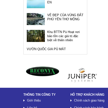
EN
VẺ ĐẸP CỦA VÙNG ĐẤT
PHÚ YÊN THƠ MỘNG
Khu BTTN Pù Hoạt nơi
bảo tồn các giá trị đặc
biệt về thiên nhiên
VƯỜN QUỐC GIA PÙ MÁT
Đối tác
THÔNG TIN CÔNG TY
HỖ TRỢ KHÁCH HÀNG
Giới thiệu
Chính sách giao hàng
Liên hệ
Chính sách bảo hành