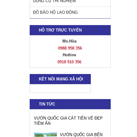
DỤNG CỤ THÍ NGHIỆM
ĐỒ BẢO HỘ LAO ĐỘNG
HỖ TRỢ TRỰC TUYẾN
Ms.Hòa
0988 958 356
Hotline
0918 910 356
KẾT NỐI MẠNG XÃ HỘI
TIN TỨC
VƯỜN QUỐC GIA CÁT TIÊN VẺ ĐẸP
TIỀM ẨN
VƯỜN QUỐC GIA BẾN