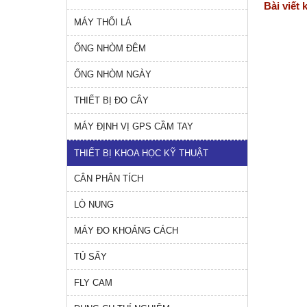
Bài viết 
MÁY THỔI LÁ
ỐNG NHÒM ĐÊM
ỐNG NHÒM NGÀY
THIẾT BỊ ĐO CÂY
MÁY ĐỊNH VỊ GPS CẦM TAY
THIẾT BỊ KHOA HỌC KỸ THUẬT
CÂN PHÂN TÍCH
LÒ NUNG
MÁY ĐO KHOẢNG CÁCH
TỦ SẤY
FLY CAM