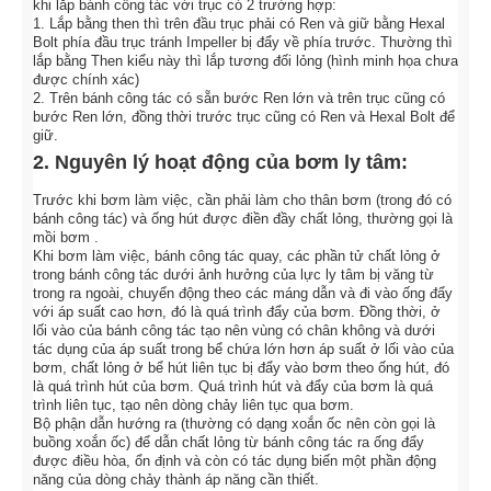
khi lắp bánh công tác với trục có 2 trường hợp:
1. Lắp bằng then thì trên đầu trục phải có Ren và giữ bằng Hexal
Bolt phía đầu trục tránh Impeller bị đẩy về phía trước. Thường thì
lắp bằng Then kiểu này thì lắp tương đối lỏng (hình minh họa chưa
được chính xác)
2. Trên bánh công tác có sẵn bước Ren lớn và trên trục cũng có
bước Ren lớn, đồng thời trước trục cũng có Ren và Hexal Bolt để
giữ.
2. Nguyên lý hoạt động của bơm ly tâm:
Trước khi bơm làm việc, cần phải làm cho thân bơm (trong đó có
bánh công tác) và ống hút được điền đầy chất lỏng, thường gọi là
mồi bơm .
Khi bơm làm việc, bánh công tác quay, các phần tử chất lỏng ở
trong bánh công tác dưới ảnh hưởng của lực ly tâm bị văng từ
trong ra ngoài, chuyển động theo các máng dẫn và đi vào ống đẩy
với áp suất cao hơn, đó là quá trình đẩy của bơm. Đồng thời, ở
lối vào của bánh công tác tạo nên vùng có chân không và dưới
tác dụng của áp suất trong bể chứa lớn hơn áp suất ở lối vào của
bơm, chất lỏng ở bể hút liên tục bị đẩy vào bơm theo ống hút, đó
là quá trình hút của bơm. Quá trình hút và đẩy của bơm là quá
trình liên tục, tạo nên dòng chảy liên tục qua bơm.
Bộ phận dẫn hướng ra (thường có dạng xoắn ốc nên còn gọi là
buồng xoắn ốc) để dẫn chất lỏng từ bánh công tác ra ống đẩy
được điều hòa, ổn định và còn có tác dụng biến một phần động
năng của dòng chảy thành áp năng cần thiết.