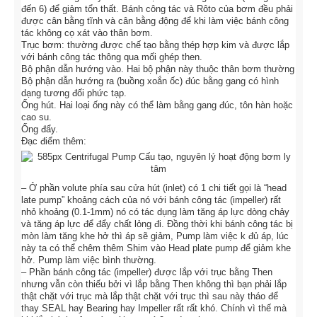
đến 6) để giảm tổn thất. Bánh công tác và Rôto của bơm đều phải
được cân bằng tĩnh và cân bằng động để khi làm việc bánh công
tác không cọ xát vào thân bơm.
Trục bơm: thường được chế tạo bằng thép hợp kim và được lắp
với bánh công tác thông qua mối ghép then.
Bộ phận dẫn hướng vào. Hai bộ phận này thuộc thân bơm thường
Bộ phận dẫn hướng ra (buồng xoắn ốc) đúc bằng gang có hình
dạng tương đối phức tạp.
Ống hút. Hai loại ống này có thể làm bằng gang đúc, tôn hàn hoặc
cao su.
Ống đẩy.
Đạc điểm thêm:
– Ở phần volute phía sau cửa hút (inlet) có 1 chi tiết gọi là “head
late pump” khoảng cách của nó với bánh công tác (impeller) rất
nhỏ khoảng (0.1-1mm) nó có tác dụng làm tăng áp lực dòng chảy
và tăng áp lực để đẩy chất lỏng đi. Đồng thời khi bánh công tác bị
mòn làm tăng khe hở thì áp sẽ giảm, Pump làm việc k đủ áp, lúc
này ta có thể chêm thêm Shim vào Head plate pump để giảm khe
hở. Pump làm việc bình thường.
– Phần bánh công tác (impeller) được lắp với trục bằng Then
nhưng vẫn còn thiếu bởi vì lắp bằng Then không thì bạn phải lắp
thật chặt với trục mà lắp thật chặt với trục thì sau này tháo để
thay SEAL hay Bearing hay Impeller rất rất khó. Chính vì thế mà