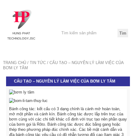
HUNG PHAT
TECHNOLOGY.JSC
TRANG CHỦ
TIN TỨC
CẤU TẠO – NGUYÊN LÝ LÀM VIỆC CỦA
BƠM LY TÂM
CẤU TẠO – NGUYÊN LÝ LÀM VIỆC CỦA BƠM LY TÂM
Bánh công tác: kết cấu có 3 dạng chính là cánh mở hoàn toàn,
mở một phần và cánh kín. Bánh công tác được lắp trên trục của
bơm cùng với các chi tiết khác cố định với trục tạo nên phần quay
của bơm gọi là Rôto. Bánh công tác được đúc bằng gang hoặc
thép theo phương pháp đúc chính xác. Các bề mặt cánh dẫn và
đĩa bánh công tác yêu cầu có độ nhẵn tương đối cao (tam giác 3