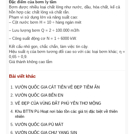
Đặc điểm của bơm ly tâm
Bơm được nhiều loại chất lỏng như nước, dầu, hóa chất, kể cả
hỗn hợp các chất lỏng và chất rắn.
Phạm vi sử dụng lớn và năng suất cao:
– Cột nước bơm H = 10 ÷ hàng ngàn mét
– Lưu lượng bơm Q = 2 ÷ 100.000 m3/h
– Công suất động cơ N = 1 ÷ 6000 kW.
Kết cấu nhỏ gọn, chắc chắn, làm việc tin cậy.
Hiệu suất η của bơm tương đối cao so với các loại bơm khác; η =
0,65 ÷ 0,9.
Giá thành không cao lắm
Bài viết khác
VƯỜN QUỐC GIA CÁT TIÊN VẺ ĐẸP TIỀM ẨN
VƯỜN QUỐC GIA BẾN EN
VẺ ĐẸP CỦA VÙNG ĐẤT PHÚ YÊN THƠ MỘNG
Khu BTTN Pù Hoạt nơi bảo tồn các giá trị đặc biệt về thiên
nhiên
VƯỜN QUỐC GIA PÙ MÁT
VƯỜN QUỐC GIA CHƯ YANG SIN