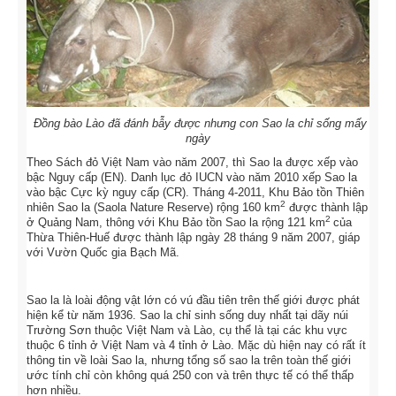
Đồng bào Lào đã đánh bẫy được nhưng con Sao la chỉ sống mấy
ngày
Theo Sách đỏ Việt Nam vào năm 2007, thì Sao la được xếp vào
bậc Nguy cấp (EN). Danh lục đỏ IUCN vào năm 2010 xếp Sao la
vào bậc Cực kỳ nguy cấp (CR). Tháng 4-2011, Khu Bảo tồn Thiên
2
nhiên Sao la (Saola Nature Reserve) rộng 160 km
được thành lập
2
ở Quảng Nam, thông với Khu Bảo tồn Sao la rộng 121 km
của
Thừa Thiên-Huế được thành lập ngày 28 tháng 9 năm 2007, giáp
với Vườn Quốc gia Bạch Mã.
Sao la là loài động vật lớn có vú đầu tiên trên thế giới được phát
hiện kể từ năm 1936. Sao la chỉ sinh sống duy nhất tại dãy núi
Trường Sơn thuộc Việt Nam và Lào, cụ thể là tại các khu vực
thuộc 6 tỉnh ở Việt Nam và 4 tỉnh ở Lào. Mặc dù hiện nay có rất ít
thông tin về loài Sao la, nhưng tổng số sao la trên toàn thế giới
ước tính chỉ còn không quá 250 con và trên thực tế có thể thấp
hơn nhiều.