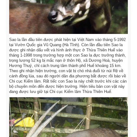
Sao la lần đầu tiên được phát hiện tại Việt Nam vào tháng 5-1992
tại Vườn Quốc gia Vũ Quang (Hà Tĩnh). Còn lần đầu tiên Sao la
được ghi nhận dấu vết và hình ảnh thực ở Thừa Thiên Huế vào
tháng 1-1998 trong trường hợp một con Sao la đực trưởng thành,
trọng lượng 52 kg bị mắc nạn ở thôn Hộ, xã Dương Hoà, huyện
Hương Thuỷ, chỉ cách trung tâm thành phố Huế khoảng 15 km.
Theo ghi nhận hiện trường, con vật bị chó nhà đuổi từ núi Rệ về
cánh đồng lúa, sau đó người dân địa phương bắt được rồi báo về
Chi cục Kiểm lâm. Rất tiếc con Sao la này chết trước khi các cán
bộ chuyên môn đến được hiện trường. Hiện tiêu bản con vật này
đang được lưu giữ tại Chi cục Kiểm lâm Thừa Thiên Huế.