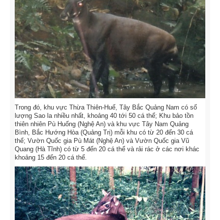
Trong đó, khu vực Thừa Thiên-Huế, Tây Bắc Quảng Nam có số
lượng Sao la nhiều nhất, khoảng 40 tới 50 cá thể; Khu bảo tồn
thiên nhiên Pù Huống (Nghệ An) và khu vực Tây Nam Quảng
Bình, Bắc Hướng Hòa (Quảng Trị) mỗi khu có từ 20 đến 30 cá
thể; Vườn Quốc gia Pù Mát (Nghệ An) và Vườn Quốc gia Vũ
Quang (Hà Tĩnh) có từ 5 đến 20 cá thể và rải rác ở các nơi khác
khoảng 15 đến 20 cá thể.