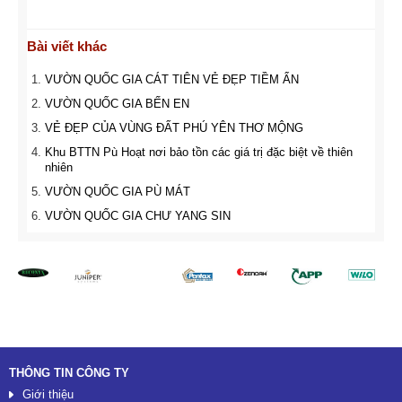
Bài viết khác
VƯỜN QUỐC GIA CÁT TIÊN VẺ ĐẸP TIỀM ẨN
VƯỜN QUỐC GIA BẾN EN
VẺ ĐẸP CỦA VÙNG ĐẤT PHÚ YÊN THƠ MỘNG
Khu BTTN Pù Hoạt nơi bảo tồn các giá trị đặc biệt về thiên
nhiên
VƯỜN QUỐC GIA PÙ MÁT
VƯỜN QUỐC GIA CHƯ YANG SIN
Đối tác
THÔNG TIN CÔNG TY
Giới thiệu