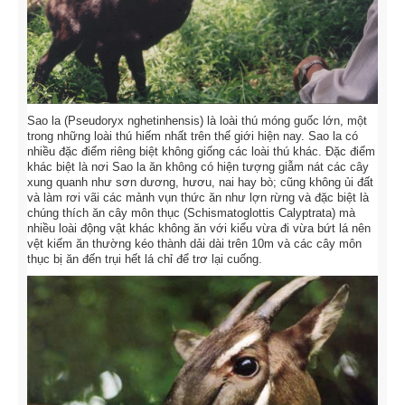
Sao la (Pseudoryx nghetinhensis) là loài thú móng guốc lớn, một
trong những loài thú hiếm nhất trên thế giới hiện nay. Sao la có
nhiều đặc điểm riêng biệt không giống các loài thú khác. Đặc điểm
khác biệt là nơi Sao la ăn không có hiện tượng giẫm nát các cây
xung quanh như sơn dương, hươu, nai hay bò; cũng không ủi đất
và làm rơi vãi các mảnh vụn thức ăn như lợn rừng và đặc biệt là
chúng thích ăn cây môn thục (Schismatoglottis Calyptrata) mà
nhiều loài động vật khác không ăn với kiểu vừa đi vừa bứt lá nên
vệt kiếm ăn thường kéo thành dải dài trên 10m và các cây môn
thục bị ăn đến trụi hết lá chỉ để trơ lại cuống.