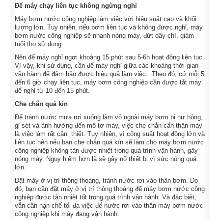
Để máy chạy liên tục không ngừng nghỉ
Máy bơm nước công nghiệp làm việc với hiệu suất cao và khối
lượng lớn. Tuy nhiên, nếu bơm liên tục và không được nghỉ, máy
bơm nước công nghiệp sẽ nhanh nóng máy, đứt dây chì, giảm
tuổi thọ sử dụng.
Nên để máy nghỉ ngơi khoảng 15 phút sau 5-6h hoạt động liên tục.
Vì vậy, khi sử dụng, cần để máy nghỉ giữa các khoảng thời gian
vận hành để đảm bảo được hiệu quả làm việc. Theo đó, cứ mỗi 5
đến 6 giờ chạy liên tục, máy bơm công nghiệp cần được tắt máy
để nghỉ từ 10 đến 15 phút.
Che chắn quá kín
Để tránh nước mưa rơi xuống làm vỏ ngoài máy bơm bị hư hỏng,
gỉ sét và ảnh hưởng đến mô tơ máy, việc che chắn cẩn thận máy
là việc làm rất cần thiết. Tuy nhiên, vì công suất hoạt động lớn và
liên tục nên nếu bạn che chắn quá kín sẽ làm cho máy bơm nước
công nghiệp không tản được nhiệt trong quá trình vận hành, gây
nóng máy. Nguy hiểm hơn là sẽ gây nổ thiết bị vì sức nóng quá
lớn.
Đặt máy ở vị trí thông thoáng, tránh nước rơi vào thân bơm. Do
đó, bạn cần đặt máy ở vị trí thông thoáng để máy bơm nước công
nghiệp được tản nhiệt tốt trong quá trình vận hành. Và đặc biệt,
vẫn cần hạn chế tối đa việc để nước rơi vào thân máy bơm nước
công nghiệp khi máy đang vận hành.