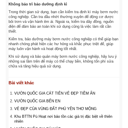
Không bảo trì bảo dưỡng định kì
Trong thời gian sử dụng, bạn cần kiểm tra định kì máy bơm nước
công nghiệp. Cần tra dầu nhớt thường xuyên để động cơ được
bôi trơn và vận hành êm ái. Ngoài ra, kiểm tra dây đồng, nguồn
điện để đảm bảo an toàn khi sử dụng cũng là việc làm rất cần
thiết.
Kiểm tra, bảo dưỡng máy bơm nước công nghiệp có thể giúp bạn
nhanh chóng phát hiện các hư hỏng và khắc phục triệt để, giúp
máy luôn vận hành và hoạt động tốt nhất.
Khi sử dụng và bảo quản máy bơm nước công nghiệp, hãy lưu ý
những sai lầm trên để máy có thể chạy bền, không tốn phí sửa
chữa và tăng hiệu quả sử dụng.
Bài viết khác
VƯỜN QUỐC GIA CÁT TIÊN VẺ ĐẸP TIỀM ẨN
VƯỜN QUỐC GIA BẾN EN
VẺ ĐẸP CỦA VÙNG ĐẤT PHÚ YÊN THƠ MỘNG
Khu BTTN Pù Hoạt nơi bảo tồn các giá trị đặc biệt về thiên
nhiên