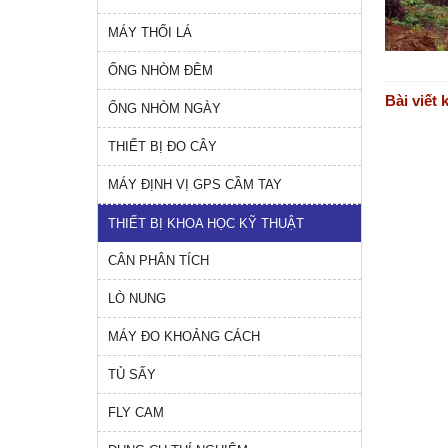
MÁY THỔI LÁ
ỐNG NHÒM ĐÊM
Bài viết 
ỐNG NHÒM NGÀY
THIẾT BỊ ĐO CÂY
MÁY ĐỊNH VỊ GPS CẦM TAY
THIẾT BỊ KHOA HỌC KỸ THUẬT
CÂN PHÂN TÍCH
LÒ NUNG
MÁY ĐO KHOẢNG CÁCH
TỦ SẤY
FLY CAM