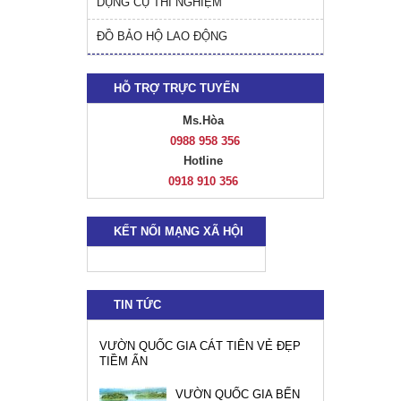
DỤNG CỤ THÍ NGHIỆM
ĐỒ BẢO HỘ LAO ĐỘNG
HỖ TRỢ TRỰC TUYẾN
Ms.Hòa
0988 958 356
Hotline
0918 910 356
KẾT NỐI MẠNG XÃ HỘI
TIN TỨC
VƯỜN QUỐC GIA CÁT TIÊN VẺ ĐẸP
TIỀM ẨN
VƯỜN QUỐC GIA BẾN