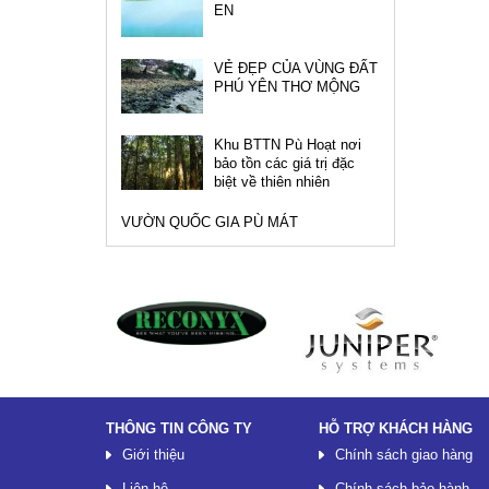
EN
VẺ ĐẸP CỦA VÙNG ĐẤT
PHÚ YÊN THƠ MỘNG
Khu BTTN Pù Hoạt nơi
bảo tồn các giá trị đặc
biệt về thiên nhiên
VƯỜN QUỐC GIA PÙ MÁT
Đối tác
THÔNG TIN CÔNG TY
HỖ TRỢ KHÁCH HÀNG
Giới thiệu
Chính sách giao hàng
Liên hệ
Chính sách bảo hành