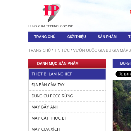
HUNG PHAT TECHNOLOGY.JSC
TRANG CHỦ
GIỚI THIỆU
SẢN PHẨM
T
TRANG CHỦ
TIN TỨC
VƯỜN QUỐC GIA BÙ GIA MẬP
B
BU-GI
DANH MỤC SẢN PHẨM
THIẾT BỊ LÂM NGHIỆP
ĐỊA BÀN CẦM TAY
DỤNG CỤ PCCC RỪNG
MÁY BẪY ẢNH
MÁY CẮT THỰC BÌ
MÁY CƯA XÍCH