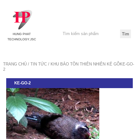
HUNG PHAT
TECHNOLOGY.JSC
TRANG CHỦ
TIN TỨC
KHU BẢO TỒN THIÊN NHIÊN KẺ GỖ
KE-GO-
2
KE-GO-2