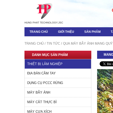
HUNG PHAT TECHNOLOGY.JSC
TRANG CHỦ
GIỚI THIỆU
SẢN PHẨM
T
TRANG CHỦ
TIN TỨC
QUA MÁY BẪY ẢNH MANG QUÝ 
MANG
DANH MỤC SẢN PHẨM
THIẾT BỊ LÂM NGHIỆP
ĐỊA BÀN CẦM TAY
DỤNG CỤ PCCC RỪNG
MÁY BẪY ẢNH
MÁY CẮT THỰC BÌ
MÁY CƯA XÍCH