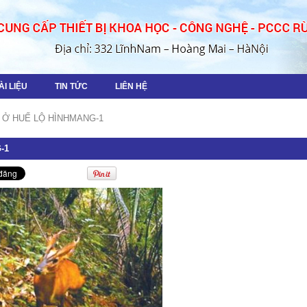
ÀI LIỆU
TIN TỨC
LIÊN HỆ
Ở HUẾ LỘ HÌNH
MANG-1
-1