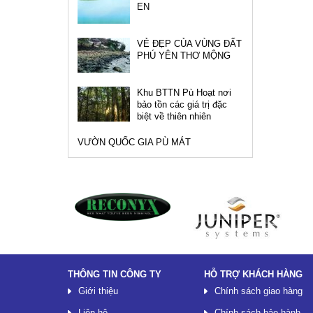
EN
VẺ ĐẸP CỦA VÙNG ĐẤT
PHÚ YÊN THƠ MỘNG
Khu BTTN Pù Hoạt nơi
bảo tồn các giá trị đặc
biệt về thiên nhiên
VƯỜN QUỐC GIA PÙ MÁT
Đối tác
THÔNG TIN CÔNG TY
HỖ TRỢ KHÁCH HÀNG
Giới thiệu
Chính sách giao hàng
Liên hệ
Chính sách bảo hành