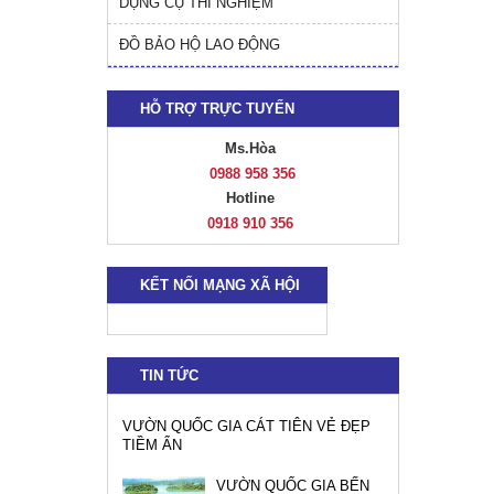
DỤNG CỤ THÍ NGHIỆM
ĐỒ BẢO HỘ LAO ĐỘNG
HỖ TRỢ TRỰC TUYẾN
Ms.Hòa
0988 958 356
Hotline
0918 910 356
KẾT NỐI MẠNG XÃ HỘI
TIN TỨC
VƯỜN QUỐC GIA CÁT TIÊN VẺ ĐẸP
TIỀM ẨN
VƯỜN QUỐC GIA BẾN