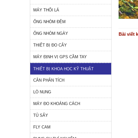
MÁY THỔI LÁ
ỐNG NHÒM ĐÊM
ỐNG NHÒM NGÀY
Bài viết 
THIẾT BỊ ĐO CÂY
MÁY ĐỊNH VỊ GPS CẦM TAY
THIẾT BỊ KHOA HỌC KỸ THUẬT
CÂN PHÂN TÍCH
LÒ NUNG
MÁY ĐO KHOẢNG CÁCH
TỦ SẤY
FLY CAM