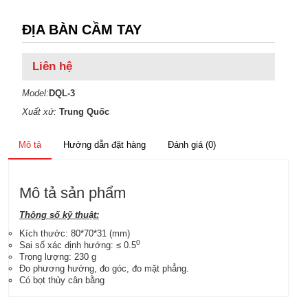
ĐỊA BÀN CẦM TAY
Liên hệ
Model:
DQL-3
Xuất xứ:
Trung Quốc
Mô tả
Hướng dẫn đặt hàng
Đánh giá (0)
Mô tả sản phẩm
Thông số kỹ thuật:
Kích thước: 80*70*31 (mm)
0
Sai số xác định hướng: ≤ 0.5
Trọng lượng: 230 g
Đo phương hướng, đo góc, đo mặt phẳng.
Có bọt thủy cân bằng