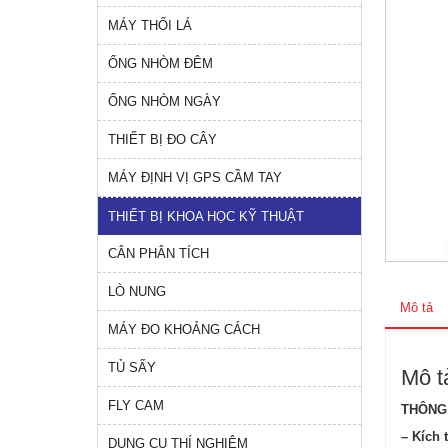
MÁY THỔI LÁ
ỐNG NHÒM ĐÊM
ỐNG NHÒM NGÀY
THIẾT BỊ ĐO CÂY
MÁY ĐỊNH VỊ GPS CẦM TAY
THIẾT BỊ KHOA HỌC KỸ THUẬT
CÂN PHÂN TÍCH
LÒ NUNG
Mô tả
MÁY ĐO KHOẢNG CÁCH
TỦ SẤY
Mô t
FLY CAM
THÔNG
– Kích
DỤNG CỤ THÍ NGHIỆM