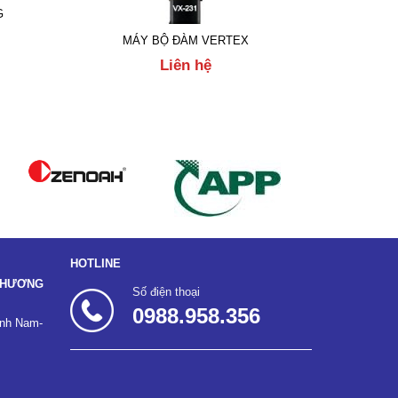
G
MÁY BỘ ĐÀM VERTEX
Liên hệ
HOTLINE
 THƯƠNG
Số điện thoại
0988.958.356
ĩnh Nam-