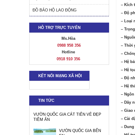
– Kích
ĐỒ BẢO HỘ LAO ĐỘNG
– Độ ph
– Loại 
HỖ TRỢ TRỰC TUYẾN
– Trọn
– Nguồ
Ms.Hòa
– Thời 
0988 958 356
Hotline
– C
0918 910 356
– 
– 
KẾT NỐI MẠNG XÃ HỘI
– Độ n
– Hệ th
– N
TIN TỨC
– Dãy n
– Giao 
VƯỜN QUỐC GIA CÁT TIÊN VẺ ĐẸP
– Cài đ
TIỀM ẨN
– Dung
VƯỜN QUỐC GIA BẾN
– Hổ tr