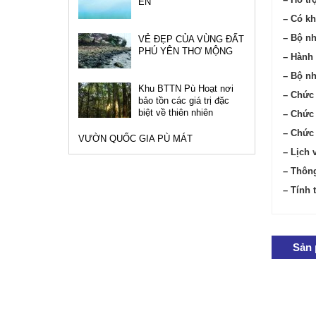
EN
– Có kh
– Bộ nh
VẺ ĐẸP CỦA VÙNG ĐẤT
PHÚ YÊN THƠ MỘNG
– Hành 
– Bộ nh
Khu BTTN Pù Hoạt nơi
– Chức
bảo tồn các giá trị đặc
biệt về thiên nhiên
– Chức 
– Chức
VƯỜN QUỐC GIA PÙ MÁT
– Lịch v
– Thông
– Tính 
Sản 