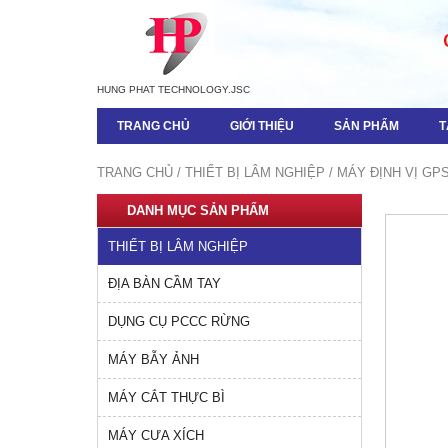
HUNG PHAT TECHNOLOGY.JSC
TRANG CHỦ
GIỚI THIỆU
SẢN PHẨM
T
TRANG CHỦ
/
THIẾT BỊ LÂM NGHIỆP
/
MÁY ĐỊNH VỊ GP
DANH MỤC SẢN PHẨM
THIẾT BỊ LÂM NGHIỆP
ĐỊA BÀN CẦM TAY
DỤNG CỤ PCCC RỪNG
MÁY BẪY ẢNH
MÁY CẮT THỰC BÌ
MÁY CƯA XÍCH