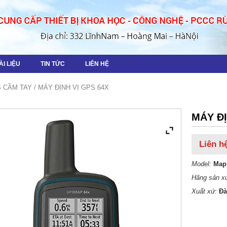
ÀI LIỆU
TIN TỨC
LIÊN HỆ
S CẦM TAY
/ MÁY ĐỊNH VỊ GPS 64X
MÁY ĐỊ
Liên h
Model:
Map
Hãng sản xu
Xuất xứ:
Đà