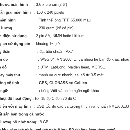
 thước màn hình
: 3.6 x 5.5 cm (2.6”)
ân giải màn hình
: 160 x 240 pixels
màn hình
: Tinh thể lỏng TFT, 65.000 màu
g lượng
: 230 gram (kể cả pin)
n điện sử dụng
: 2 pin AA, NiMH hoặc Lithium
gian sử dụng pin
: khoảng 16 giờ
hống thấm
: đạt tiêu chuẩn IPX7
Hệ bản đồ
: WGS 84, VN 2000, … và nhiều hệ bản đồ khác nhau t
Hệ tọa độ
: UTM, Lat/Long, Maiden head, MGRS,…
hạy máy thu
: mạnh và cực nhanh, sai số từ 3-5 mét
ống vệ tinh
:
GPS, GLONASS
và
Galileo
gôn ngữ :
tiếng Việt và nhiều ngôn ngữ khác
hiệt độ hoạt động
: từ -15 độ C đến 70 độ C
diện với máy tính
: USB tốc độ cao và tương thích với chuẩn NMEA 0183
ặt sẳn bản trong cả nước
 lượng bộ nhớ trong:
8 GB
ợ khe cắm thẻ nhớ, loại thẻ nhớ Micro SD (không kèm theo máy)