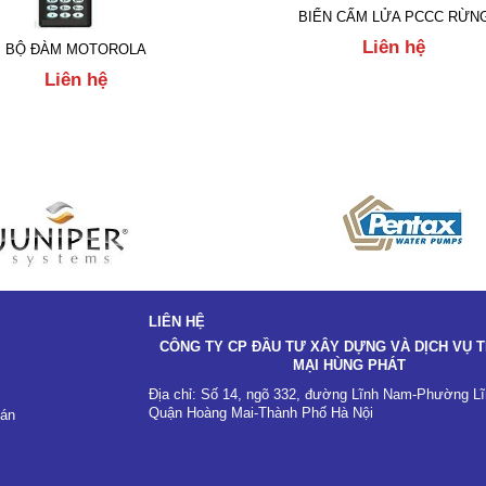
BIỂN CẤM LỬA PCCC RỪN
Liên hệ
BỘ ĐÀM MOTOROLA
Liên hệ
LIÊN HỆ
CÔNG TY CP ĐẦU TƯ XÂY DỰNG VÀ DỊCH VỤ
MẠI HÙNG PHÁT
Địa chỉ: Số 14, ngõ 332, đường Lĩnh Nam-Phường L
Quận Hoàng Mai-Thành Phố Hà Nội
oán