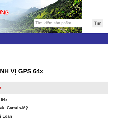
NH VỊ GPS 64x
ệ
 64x
ất:
Garmin-Mỹ
i Loan