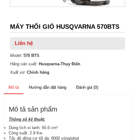
MÁY THỔI GIÓ HUSQVARNA 570BTS
Liên hệ
Model:
570 BTS
Hãng sản xuất
:
Husqvarna-Thụy Điển
Xuất xứ:
Chính hãng
Mô tả
Hướng dẫn đặt hàng
Đánh giá (0)
Mô tả sản phẩm
Thông số kỹ thuật:
Dung tích xi lanh: 65.6 cm³
Công suất: 2.9 Kw
Tốc độ động cơ tối đa: 8000 vòng/phút