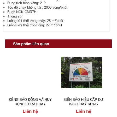
Dung tích bình xăng: 2 lít
Tốc độ chạy không tải : 2000 vòng/phút
Bugi: NGK CMR7H
Thông số:
Luồng khí thổi trong máy: 28 m³/phút
Luồng khí thổi trong ống: 22 m³/phút
Sản phẩm liên quan
KẺNG BÁO ĐỘNG VÀ HUY
BIỂN BÁO HIỆU CẤP DỰ
ĐỘNG CHỮA CHÁY
BÁO CHÁY RỪNG
Liên hệ
Liên hệ