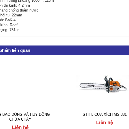
nhìn trong khoảng 1000m: 113m
òn thị kính: 4.2mm
năng chống thấm nước
hội tụ: 22mm
nh: BaK-4
 kính: Roof
ượng: 751gr
phẩm liên quan
G BÁO ĐỘNG VÀ HUY ĐỘNG
STIHL CƯA XÍCH MS 381
CHỮA CHÁY
Liên hệ
Liên hệ