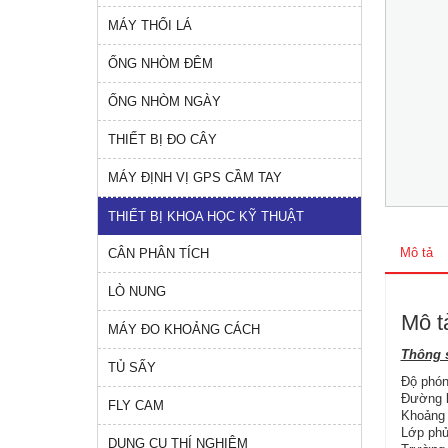
MÁY THỔI LÁ
ỐNG NHÒM ĐÊM
ỐNG NHÒM NGÀY
THIẾT BỊ ĐO CÂY
MÁY ĐỊNH VỊ GPS CẦM TAY
THIẾT BỊ KHOA HỌC KỸ THUẬT
Mô tả
CÂN PHÂN TÍCH
LÒ NUNG
Mô t
MÁY ĐO KHOẢNG CÁCH
Thông s
TỦ SẤY
Độ phón
Đường k
FLY CAM
Khoảng 
Lớp phủ
DỤNG CỤ THÍ NGHIỆM