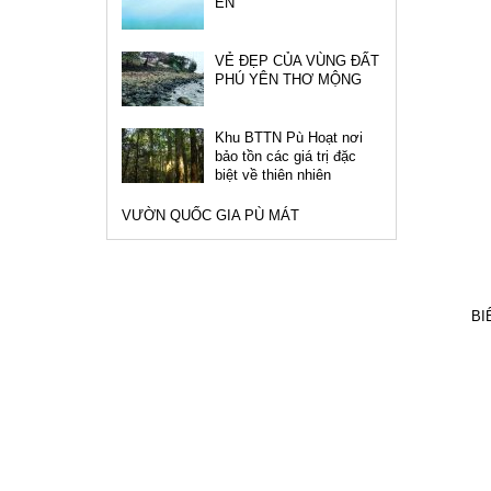
EN
VẺ ĐẸP CỦA VÙNG ĐẤT
PHÚ YÊN THƠ MỘNG
Khu BTTN Pù Hoạt nơi
bảo tồn các giá trị đặc
biệt về thiên nhiên
VƯỜN QUỐC GIA PÙ MÁT
BI
Đối tác