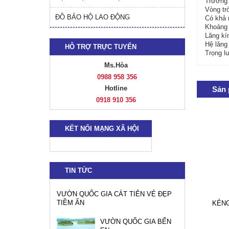
Trường 
Vòng tr
ĐỒ BẢO HỘ LAO ĐỘNG
Có khả 
Khoảng 
Lăng kí
Hệ lăng
HỖ TRỢ TRỰC TUYẾN
Trọng l
Ms.Hòa
0988 958 356
Hotline
Sản 
0918 910 356
KẾT NỐI MẠNG XÃ HỘI
TIN TỨC
VƯỜN QUỐC GIA CÁT TIÊN VẺ ĐẸP
TIỀM ẨN
KẺN
VƯỜN QUỐC GIA BẾN