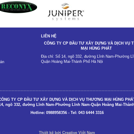
LIÊN HỆ
CÔNG TY CP ĐẦU TƯ XÂY DỰNG VÀ DỊCH VỤ
MẠI HÙNG PHÁT
Địa chỉ: Số 14, ngõ 332, đường Lĩnh Nam-Phường L
Quận Hoàng Mai-Thành Phố Hà Nội
oán
CÔNG TY CP ĐẦU TƯ XÂY DỰNG VÀ DỊCH VỤ THƯƠNG MẠI HÙNG PHÁ
 14, ngõ 332, đường Lĩnh Nam-Phường Lĩnh Nam-Quận Hoàng Mai-Thàn
Hotline: 0988958356 - Tel: 043 6444 3316
Thiết kế bởi Creative Việt Nam