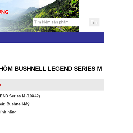
HÒM BUSHNELL LEGEND SERIES M
ệ
END Series M (10X42)
uất
:
Bushnell-Mỹ
ính hãng