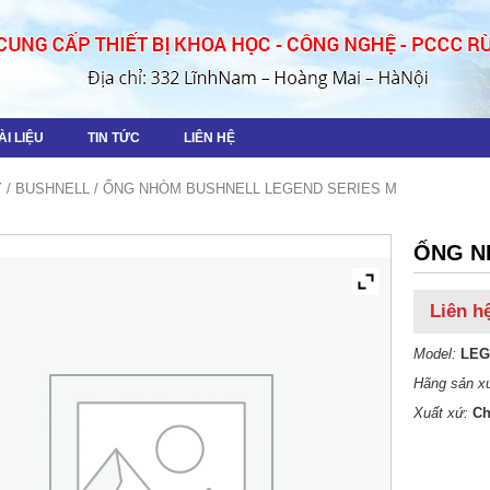
ÀI LIỆU
TIN TỨC
LIÊN HỆ
Y
/
BUSHNELL
/ ỐNG NHÒM BUSHNELL LEGEND SERIES M
ỐNG N
Liên h
Model:
LEG
Hãng sản x
Xuất xứ:
Ch