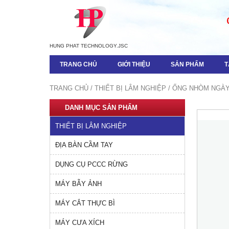
HUNG PHAT TECHNOLOGY.JSC
TRANG CHỦ
GIỚI THIỆU
SẢN PHẨM
T
TRANG CHỦ
/
THIẾT BỊ LÂM NGHIỆP
/
ỐNG NHÒM NGÀ
DANH MỤC SẢN PHẨM
THIẾT BỊ LÂM NGHIỆP
ĐỊA BÀN CẦM TAY
DỤNG CỤ PCCC RỪNG
MÁY BẪY ẢNH
MÁY CẮT THỰC BÌ
MÁY CƯA XÍCH