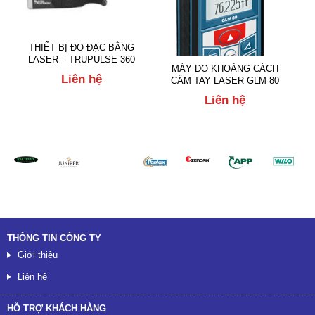
THIẾT BỊ ĐO ĐẠC BẰNG
LASER – TRUPULSE 360
MÁY ĐO KHOẢNG CÁCH
Liên hệ
CẦM TAY LASER GLM 80
Liên hệ
Đối tác
THÔNG TIN CÔNG TY
Giới thiệu
Liên hệ
HỖ TRỢ KHÁCH HÀNG