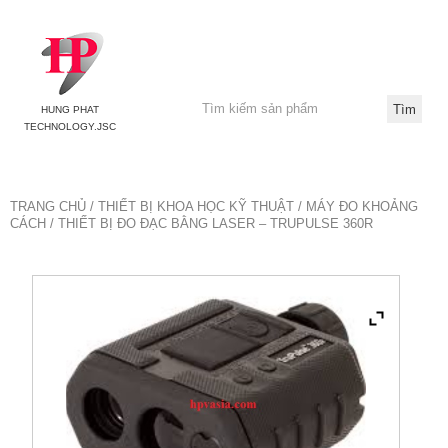
HUNG PHAT
TECHNOLOGY.JSC
TRANG CHỦ
/
THIẾT BỊ KHOA HỌC KỸ THUẬT
/
MÁY ĐO KHOẢNG
CÁCH
/ THIẾT BỊ ĐO ĐẠC BẰNG LASER – TRUPULSE 360R