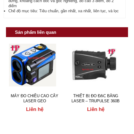
đứng, khoảng cách dốc và góc nghiêng, đo cao 3 điểm, đo 2
điểm
Chế độ mục tiêu: Tiêu chuẩn, gần nhất, xa nhất, liên tục, và lọc
Sản phẩm liên quan
MÁY ĐO CHIỀU CAO CÂY
THIẾT BỊ ĐO ĐẠC BẰNG
LASER GEO
LASER – TRUPULSE 360B
Liên hệ
Liên hệ