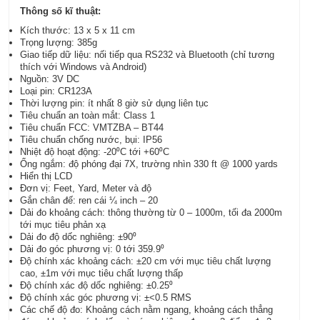
Thông số kĩ thuật:
Kích thước: 13 x 5 x 11 cm
Trọng lượng: 385g
Giao tiếp dữ liệu: nối tiếp qua RS232 và Bluetooth (chỉ tương
thích với Windows và Android)
Nguồn: 3V DC
Loại pin: CR123A
Thời lượng pin: ít nhất 8 giờ sử dụng liên tục
Tiêu chuẩn an toàn mắt: Class 1
Tiêu chuẩn FCC: VMTZBA – BT44
Tiêu chuẩn chống nước, bụi: IP56
Nhiệt độ hoạt động: -20⁰C tới +60⁰C
Ống ngắm: độ phóng đại 7X, trường nhìn 330 ft @ 1000 yards
Hiển thị LCD
Đơn vị: Feet, Yard, Meter và độ
Gắn chân đế: ren cái ¼ inch – 20
Dải đo khoảng cách: thông thường từ 0 – 1000m, tối đa 2000m
tới mục tiêu phản xạ
Dải đo độ dốc nghiêng: ±90⁰
Dải đo góc phương vị: 0 tới 359.9⁰
Độ chính xác khoảng cách: ±20 cm với mục tiêu chất lượng
cao, ±1m với mục tiêu chất lượng thấp
Độ chính xác độ dốc nghiêng: ±0.25⁰
Độ chính xác góc phương vị: ±<0.5 RMS
Các chế độ đo: Khoảng cách nằm ngang, khoảng cách thẳng