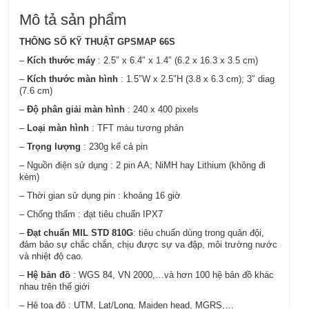
Mô tả sản phẩm
THÔNG SỐ KỸ THUẬT GPSMAP 66S
–
Kích thước máy
: 2.5″ x 6.4″ x 1.4″ (6.2 x 16.3 x 3.5 cm)
–
Kích thước màn hình
: 1.5″W x 2.5″H (3.8 x 6.3 cm); 3″ diag
(7.6 cm)
–
Độ phân giải màn hình
: 240 x 400 pixels
–
Loại màn hình
: TFT màu tương phản
–
Trọng lượng
: 230g kể cả pin
– Nguồn điện sử dụng : 2 pin AA; NiMH hay Lithium (không đi
kèm)
– Thời gian sử dụng pin : khoảng 16 giờ
– Chống thấm : đạt tiêu chuẩn IPX7
–
Đạt chuẩn MIL STD 810G
: tiêu chuẩn dùng trong quân đội,
đảm bảo sự chắc chắn, chịu được sự va đập, môi trường nước
và nhiệt độ cao.
–
Hệ bản đồ
: WGS 84, VN 2000,…và hơn 100 hệ bản đồ khác
nhau trên thế giới
– Hệ tọa độ : UTM, Lat/Long, Maiden head, MGRS,…