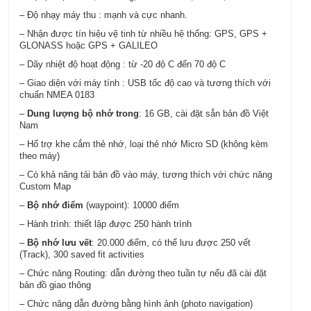
– Độ nhạy máy thu : mạnh và cực nhanh.
– Nhận được tín hiệu vệ tinh từ nhiều hệ thống: GPS, GPS +
GLONASS hoặc GPS + GALILEO
– Dãy nhiệt độ hoạt động : từ -20 độ C đến 70 độ C
– Giao diện với máy tính : USB tốc độ cao và tương thích với
chuẩn NMEA 0183
–
Dung lượng bộ nhớ trong
: 16 GB, cài đặt sẳn bản đồ Việt
Nam
– Hổ trợ khe cắm thẻ nhớ, loại thẻ nhớ Micro SD (không kèm
theo máy)
– Có khả năng tải bản đồ vào máy, tương thích với chức năng
Custom Map
–
Bộ nhớ điểm
(waypoint): 10000 điểm
– Hành trình: thiết lập được 250 hành trình
–
Bộ nhớ lưu vết
: 20.000 điểm, có thể lưu được 250 vết
(Track), 300 saved fit activities
– Chức năng Routing: dẫn đường theo tuần tự nếu đã cài đặt
bản đồ giao thông
– Chức năng dẫn đường bằng hình ảnh (photo navigation)